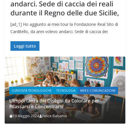
andarci. Sede di caccia dei reali
durante il Regno delle due Sicilie,
[ad_1] Ho aggiunto ai miei tour la Fondazione Real Sito di
Carditello, da anni volevo andarci. Sede di caccia dei
Leggi tutto
NICAZIONE
WEB E COMUNICAZIONE
Prupix Studio Grafico
2 Novembre 2023
Felice Balsamo