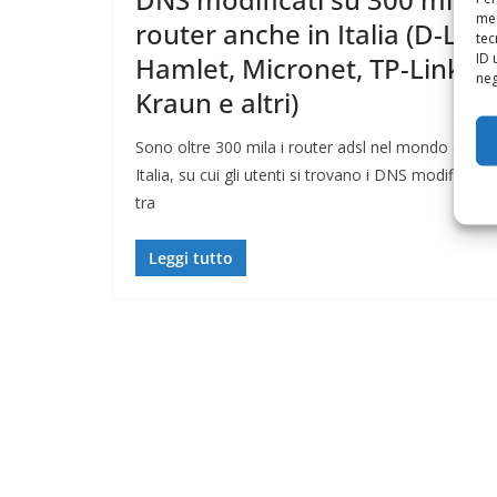
mem
router anche in Italia (D-Link
tec
ID 
Hamlet, Micronet, TP-Link,
neg
Kraun e altri)
Sono oltre 300 mila i router adsl nel mondo e in
Italia, su cui gli utenti si trovano i DNS modificati,
tra
Leggi tutto