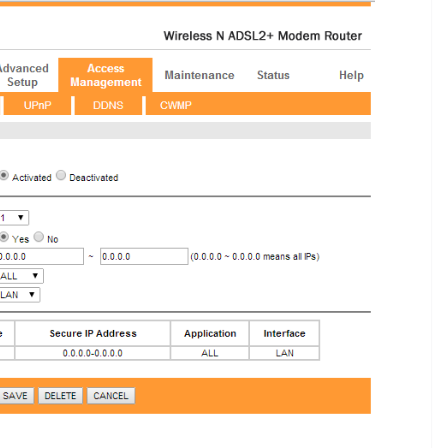
A
Rilassarsi e Concentra
: 50 DI 50
19 Maggio 2024
Felice Balsamo
ice Balsamo