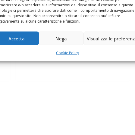
arrivare, sono i virus scritti per colpire i cellulari più
orizzare e/o accedere alle informazioni del dispositivo. Il consenso a queste
,
nologie ci permetterà di elaborare dati come il comportamento di navigazione
moderni,
unici su questo sito. Non acconsentire o ritirare il consenso può influire
ativamente su alcune caratteristiche e funzioni.
Leggi tutto
Accetta
Nega
Visualizza le preferen
Cookie Policy