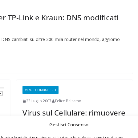
r TP-Link e Kraun: DNS modificati
 DNS cambiati su oltre 300 mila router nel mondo, aggiorno
VIRUS COMBATTERLI
23 Luglio 2007
Felice Balsamo
Virus sul Cellulare: rimuovere
virus dal cellulare
Gestisci Consenso
Sono definiti i Mobile Virus e prima o poi dovevano
 fornire le migliori esperienze, utilizziamo tecnologie come i cookie per