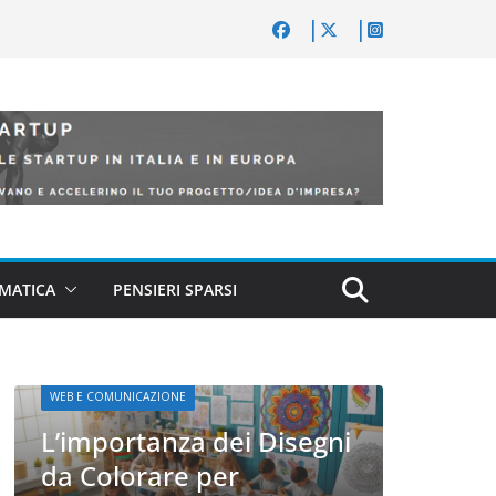
MATICA
PENSIERI SPARSI
gni
WEB
WEB E COMUNICAZIONE