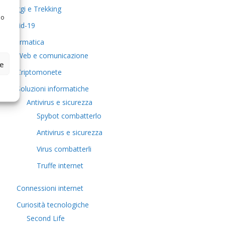
Viaggi e Trekking
 o
Covid-19
Informatica
Web e comunicazione
ze
Criptomonete
Soluzioni informatiche
Antivirus e sicurezza
Spybot combatterlo
Antivirus e sicurezza
Virus combatterli
Truffe internet
Connessioni internet
Curiosità tecnologiche
​Second Life