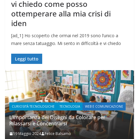
vi chiedo come posso
ottemperare alla mia crisi di
iden
[ad_1] Ho scoperto che ormai nel 2019 sono l’unico a
mare senza tatuaggio. Mi sento in difficoltà e vi chiedo
Leggi tutto
ONE
WEB E COMUNICAZIONE
Prupix Studio Grafico
2 Novembre 2023
Felice Balsamo