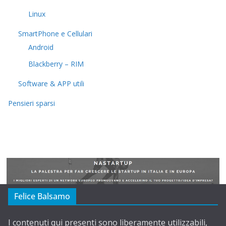
Linux
SmartPhone e Cellulari
Android
Blackberry – RIM
Software & APP utili
Pensieri sparsi
Felice Balsamo
I contenuti qui presenti sono liberamente utilizzabili,