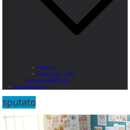
Android
Blackberry – RIM
Software & APP utili
Pensieri sparsi
sputato