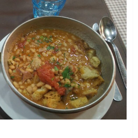
Rilassarsi e Concentrars
0 DI 50
19 Maggio 2024
Felice Balsamo
alsamo