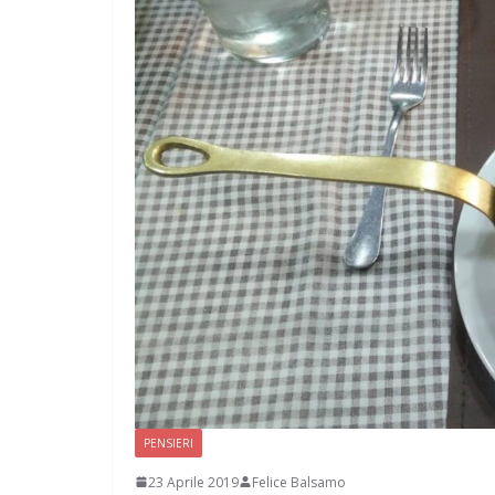
CAMPAGNA
ELETTORALE: 5
1 Ottobre 2021
Felice B
PENSIERI
23 Aprile 2019
Felice Balsamo