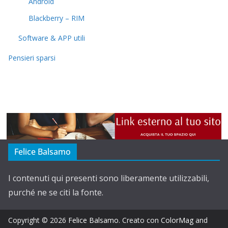
Android
Blackberry – RIM
Software & APP utili
Pensieri sparsi
Felice Balsamo
I contenuti qui presenti sono liberamente utilizzabili,
purché ne se citi la fonte.
Copyright © 2026
Felice Balsamo
. Creato con
ColorMag
and