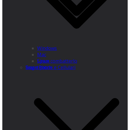
Windows
Mac
Linux
Spam combatterlo
SmartPhone e Cellulari
Bug e patch