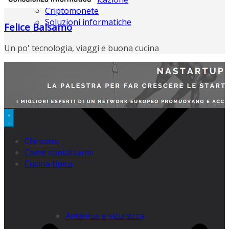
Criptomonete
Soluzioni informatiche
Felice Balsamo
Un po' tecnologia, viaggi e buona cucina
Chi sono
Come contattarmi
Cucina tipica
Antivirus e sicurezza