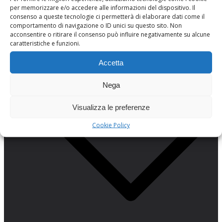
per memorizzare e/o accedere alle informazioni del dispositivo. Il
consenso a queste tecnologie ci permetterà di elaborare dati come il
comportamento di navigazione o ID unici su questo sito. Non
acconsentire o ritirare il consenso può influire negativamente su alcune
caratteristiche e funzioni.
SEO (posizionare i siti web)
Accetta
Sistemi operativi
Nega
Visualizza le preferenze
Cookie Policy