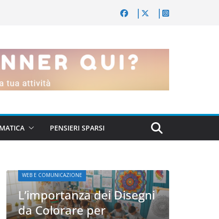
MATICA
PENSIERI SPARSI
i
WEB E C
WEB E COMUNICAZIONE