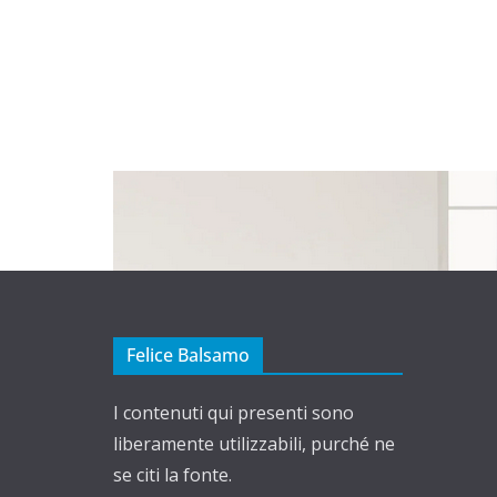
Felice Balsamo
I contenuti qui presenti sono
liberamente utilizzabili, purché ne
se citi la fonte.