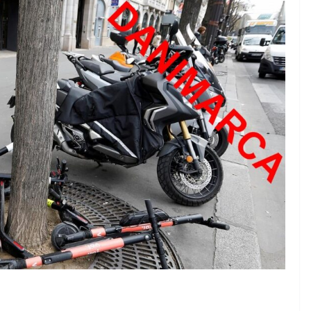
Rilassarsi e Concentrars
0 DI 50
19 Maggio 2024
Felice Balsamo
alsamo