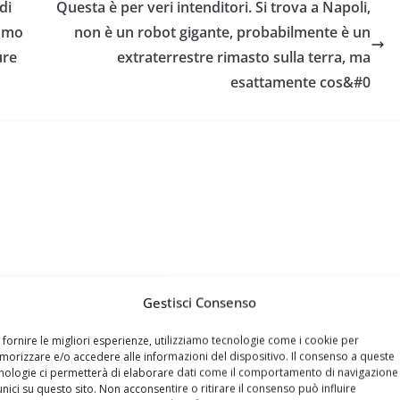
di
Questa è per veri intenditori. Si trova a Napoli,
como
non è un robot gigante, probabilmente è un
ure
extraterrestre rimasto sulla terra, ma
esattamente cos&#0
pre, l’informatica. Inizia la sua attività nel 1998 gestendo un
Gestisci Consenso
e Modem 33,6 Kbit/s. Dal 2001 si dedica alla realizzazione
stre), protocollo MHP per servizi interattivi del digitale
 fornire le migliori esperienze, utilizziamo tecnologie come i cookie per
orizzare e/o accedere alle informazioni del dispositivo. Il consenso a queste
mizzati per le attività SEO, si occupa di comunicazione web
nologie ci permetterà di elaborare dati come il comportamento di navigazione
al 2012 è Consigliere Nazionale di Assoprovider
unici su questo sito. Non acconsentire o ritirare il consenso può influire