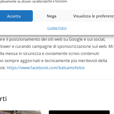
ativamente su alcune caratteristiche e funzioni.
 2 mandati consecutivi fino al Maggio 2012. Per 11 anni (fino
e di Napoli per le attività di comunicazione,
Accetta
Nega
Visualizza le preferen
isorse economiche e contrasto all'evasione per il Comune di
ne. Attualmente mi occupo di ottimizzare i processi
Cookie Policy
ei siti web, dei social dei miei clienti, continuando da oltre
zare il posizionamento dei siti web su Google e sui social,
follower e curando campagne di sponsorizzazione sul web. Mi
ella messa in sicurezza e ovviamente scrivo contenuti
siano sempre aggiornati e tecnicamente più meritevoli della
ook:
https://www.facebook.com/balsamofelice
rti