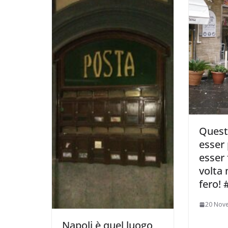
Quest
esser
esser 
volta 
fero! 
20 Nov
Napoli è quel luogo