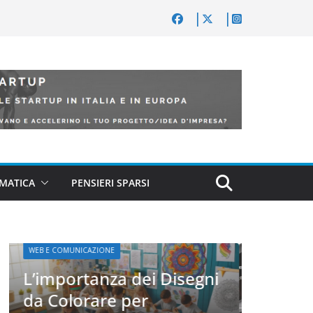
MATICA
PENSIERI SPARSI
WEB E COMU
WEB E COMUNICAZIONE