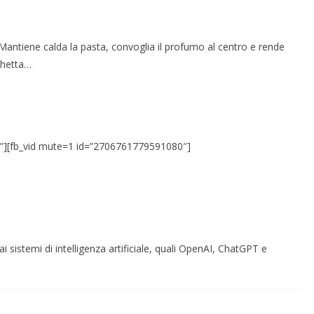
. Mantiene calda la pasta, convoglia il profumo al centro e rende
chetta…
″”][fb_vid mute=1 id=”2706761779591080″]
i sistemi di intelligenza artificiale, quali OpenAI, ChatGPT e