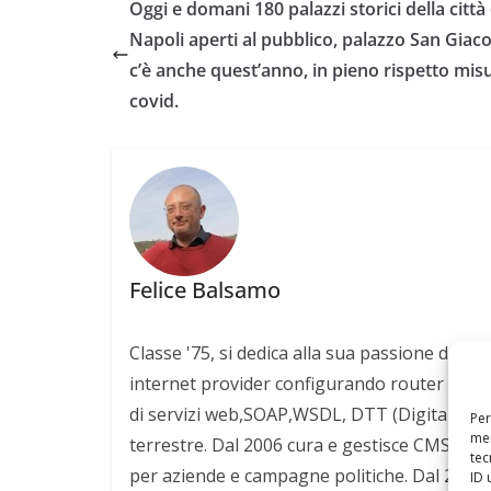
Oggi e domani 180 palazzi storici della città 
Napoli aperti al pubblico, palazzo San Gia
c’è anche quest’anno, in pieno rispetto mis
covid.
Felice Balsamo
Classe '75, si dedica alla sua passione di sem
internet provider configurando router CISCO 
di servizi web,SOAP,WSDL, DTT (Digitale Terre
Per
mem
terrestre. Dal 2006 cura e gestisce CMS otti
tec
per aziende e campagne politiche. Dal 2008 
ID 