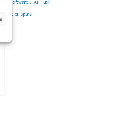
Software & APP utili
Pensieri sparsi
ze