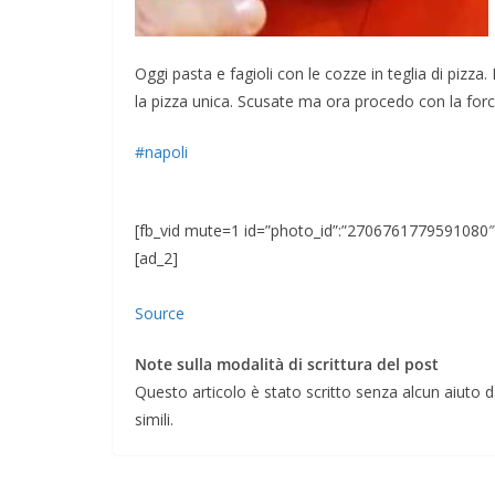
Oggi pasta e fagioli con le cozze in teglia di pizza
la pizza unica. Scusate ma ora procedo con la for
#napoli
[fb_vid mute=1 id=”photo_id”:”2706761779591080
[ad_2]
Source
Note sulla modalità di scrittura del post
Questo articolo è stato scritto senza alcun aiuto da
simili.