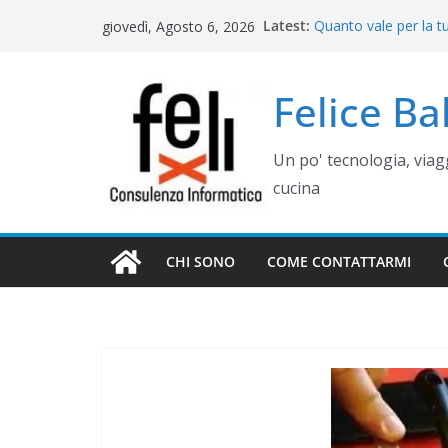
Salta
Latest:
Quanto vale per la t
giovedì, Agosto 6, 2026
al
misura? Valutazione,
Cinque errori di gra
contenuto
come evitarli)
Felice B
Rimettere in funzio
Campania
Gestione siti WordP
Un po' tecnologia, via
Controllo operativo 
gestionale su misur
cucina
CHI SONO
COME CONTATTARMI
WEB E COMUNICAZIONE
COME GESTIRE