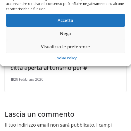
acconsentire o ritirare il consenso può influire negativamente su alcune
caratteristiche e funzioni.
Accetta
Nega
Nessuna paura qui a #Napoli, PippoII e
Visualizza le preferenze
PippoIII invitano tutti qui a Napoli per
Cookie Policy
una bella passeggiata salutate. Napoli
città aperta al turismo per #
29 Febbraio 2020
Lascia un commento
Il tuo indirizzo email non sarà pubblicato.
I campi