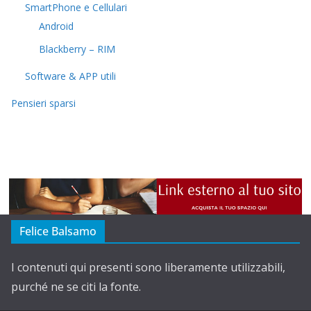
SmartPhone e Cellulari
Android
Blackberry – RIM
Software & APP utili
Pensieri sparsi
Felice Balsamo
I contenuti qui presenti sono liberamente utilizzabili,
purché ne se citi la fonte.