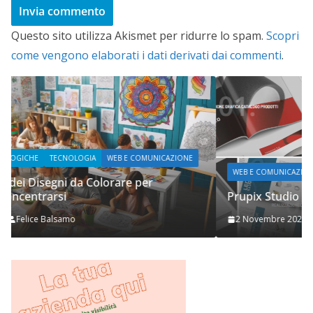
Questo sito utilizza Akismet per ridurre lo spam.
Scopri
come vengono elaborati i dati derivati dai commenti
.
E
WEB E COMUNICAZIONE
Prupix Studio Grafico
2 Novembre 2023
Felice Balsamo