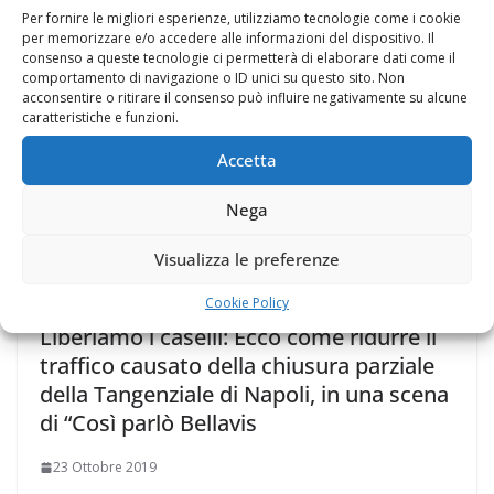
Per fornire le migliori esperienze, utilizziamo tecnologie come i cookie
per memorizzare e/o accedere alle informazioni del dispositivo. Il
consenso a queste tecnologie ci permetterà di elaborare dati come il
comportamento di navigazione o ID unici su questo sito. Non
Ecco come risolvere e ridurre il traffico
acconsentire o ritirare il consenso può influire negativamente su alcune
causato della chisura parziale della
caratteristiche e funzioni.
tangenziale di Napoli, in una scena di
Accetta
“Così parlò Bellavista”, i fra
Nega
23 Ottobre 2019
Visualizza le preferenze
Cookie Policy
Liberiamo i caselli: Ecco come ridurre il
traffico causato della chiusura parziale
della Tangenziale di Napoli, in una scena
di “Così parlò Bellavis
23 Ottobre 2019