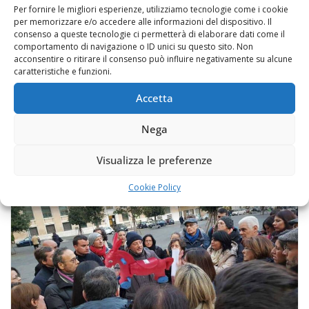
Per fornire le migliori esperienze, utilizziamo tecnologie come i cookie
per memorizzare e/o accedere alle informazioni del dispositivo. Il
consenso a queste tecnologie ci permetterà di elaborare dati come il
Tre giorni di paralisi al centro di Napoli,
comportamento di navigazione o ID unici su questo sito. Non
acconsentire o ritirare il consenso può influire negativamente su alcune
non per il #coronavirus, ma per il calcio.
caratteristiche e funzioni.
Ogni volta mi domando che cosa
avranno da guardare ore e ore
Accetta
24 Febbraio 2020
Nega
Visualizza le preferenze
Cookie Policy