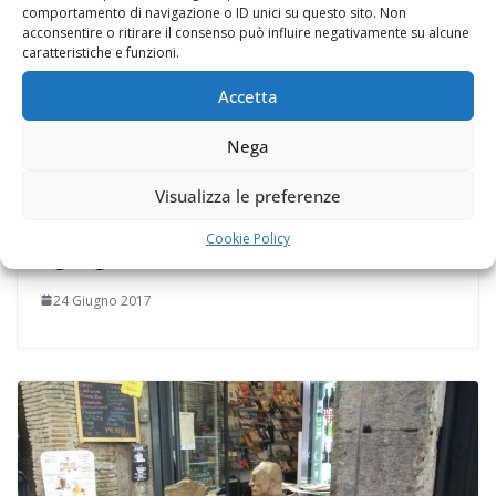
comportamento di navigazione o ID unici su questo sito. Non
acconsentire o ritirare il consenso può influire negativamente su alcune
caratteristiche e funzioni.
Accetta
Nega
Ore 00.20, Napoli (Italia del Sud). Chi
Visualizza le preferenze
indovina il punto esatto in cui mi trovo?
Cookie Policy
#girogirotondo
24 Giugno 2017