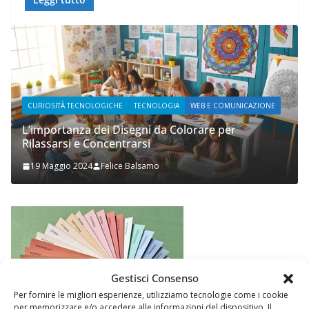
AZIONE
WEB E COMUNICAZIONE
Prupix Studio Grafico
2 Novembre 2023
Felice Balsamo
Gestisci Consenso
Per fornire le migliori esperienze, utilizziamo tecnologie come i cookie
per memorizzare e/o accedere alle informazioni del dispositivo. Il