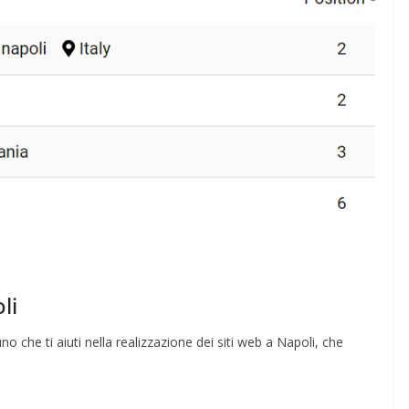
Rilassarsi e Concentrars
50 DI 50
19 Maggio 2024
Felice Balsamo
Balsamo
li
no che ti aiuti nella realizzazione dei siti web a Napoli, che