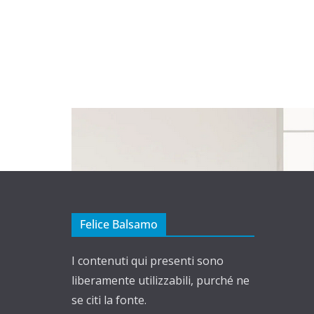
Felice Balsamo
I contenuti qui presenti sono
liberamente utilizzabili, purché ne
se citi la fonte.