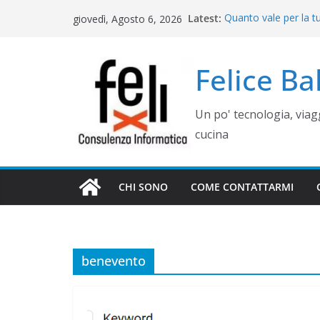
Salta
Latest:
Quanto vale per la t
giovedì, Agosto 6, 2026
al
misura? Valutazione,
Cinque errori di gra
contenuto
come evitarli)
Felice B
Rimettere in funzio
Campania
Gestione siti WordP
Un po' tecnologia, via
Controllo operativo 
gestionale su misur
cucina
CHI SONO
COME CONTATTARMI
benevento
WEB E COMUNICAZIONE
COME GESTIR