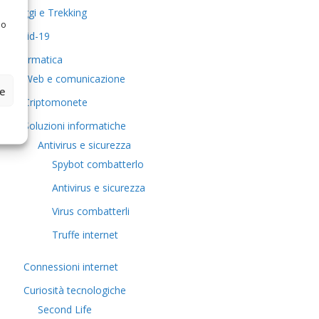
Viaggi e Trekking
 o
Covid-19
Informatica
Web e comunicazione
ze
Criptomonete
Soluzioni informatiche
Antivirus e sicurezza
Spybot combatterlo
Antivirus e sicurezza
Virus combatterli
Truffe internet
Connessioni internet
Curiosità tecnologiche
​Second Life