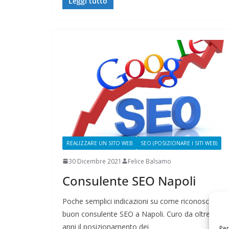
Leggi tutto
REALIZZARE UN SITO WEB
SEO (POSIZIONARE I SITI WEB)
30 Dicembre 2021
Felice Balsamo
Consulente SEO Napoli
Poche semplici indicazioni su come riconoscere u
buon consulente SEO a Napoli. Curo da oltre 20
anni il posizionamento dei
Per