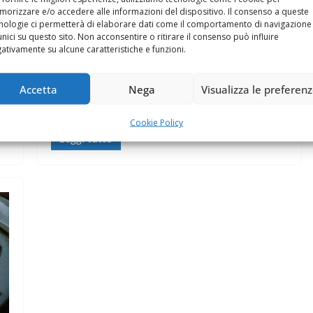
orizzare e/o accedere alle informazioni del dispositivo. Il consenso a queste
#benevento. Una giornata
nologie ci permetterà di elaborare dati come il comportamento di navigazione
accessibile a tutti, do
unici su questo sito. Non acconsentire o ritirare il consenso può influire
ativamente su alcune caratteristiche e funzioni.
[ad_1] Avevo semplicemente dimenticato i #5euro
in macchina per il pranzo. Le magiche Gole di
Accetta
Nega
Visualizza le preferen
Caccaviola a #benevento. Una giornata
Cookie Policy
Leggi tutto