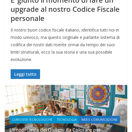
upgrade al nostro Codice Fiscale
personale
Il nostro buon codice fiscale italiano, identifica tutti noi in
modo univoco, ma questo originale e parlante sistema di
codifica dei nostri dati risente ormai da tempo dei suoi
limiti strutturali, ecco la sua storia e una sua possibile
evoluzione.
Leggi tutto
CURIOSITÀ TECNOLOGICHE
TECNOLOGIA
WEB E COMUNICAZIONE
W
L’importanza dei Disegni da Colorare per