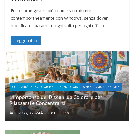
Ecco come gestire più connessioni di rete
contemporaneamente con Windows, senza dover
modificare i parametri ogni volta per ogni ufficio.
Leggi tutto
À TECNOLOGICHE
TECNOLOGIA
WEB E COMUNICAZIONE
WEB E COMUNI
tanza dei Disegni da Colorare per
si e Concentrarsi
Prupix Stud
io 2024
Felice Balsamo
2 Novembre 