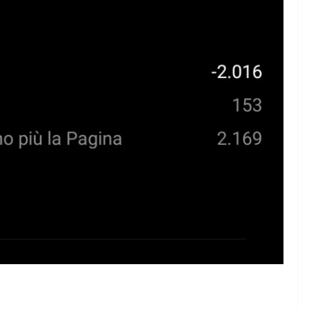
Rilassarsi e Concentrarsi
 DI 50
19 Maggio 2024
Felice Balsamo
amo