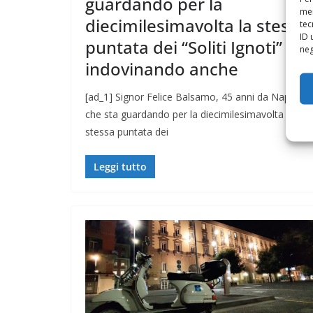
guardando per la
mem
diecimilesimavolta la stessa
tec
ID 
puntata dei “Soliti Ignoti”
neg
indovinando anche
[ad_1] Signor Felice Balsamo, 45 anni da Napoli É l
che sta guardando per la diecimilesimavolta la
stessa puntata dei
Leggi tutto