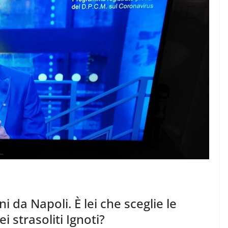
Rilassarsi e Concentrar
50 DI 50
19 Maggio 2024
Felice Balsamo
 Balsamo
 da Napoli. È lei che sceglie le
 strasoliti Ignoti?