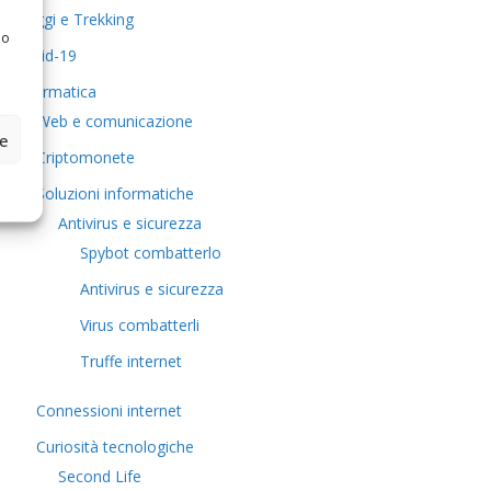
Viaggi e Trekking
 o
Covid-19
Informatica
Web e comunicazione
ze
Criptomonete
Soluzioni informatiche
Antivirus e sicurezza
Spybot combatterlo
Antivirus e sicurezza
Virus combatterli
Truffe internet
Connessioni internet
Curiosità tecnologiche
​Second Life