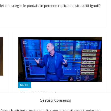
ei che sceglie le puntata in perenne replica dei strasoliti Ignoti?
NAPOLI
9 Aprile 2020
Felice Balsamo
Gestisci Consenso
Signor Felice Balsamo da
Napoli, è lei che sta
 fornire le migliori esperienze, utilizziamo tecnologie come i cookie per