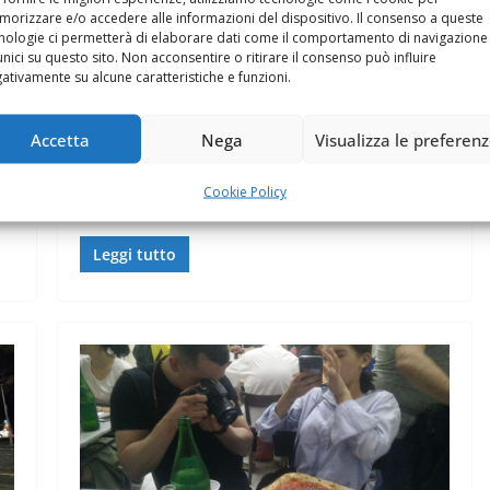
orizzare e/o accedere alle informazioni del dispositivo. Il consenso a queste
guardando per la sesta volta
nologie ci permetterà di elaborare dati come il comportamento di navigazione
unici su questo sito. Non acconsentire o ritirare il consenso può influire
la stessa puntata dei “Soliti
ativamente su alcune caratteristiche e funzioni.
Ignoti” su Rai1?
Accetta
Nega
Visualizza le preferen
[ad_1] Signor Felice Balsamo da Napoli, è lei che sta
ei
guardando per la sesta volta la stessa puntata dei
Cookie Policy
“Soliti
Leggi tutto