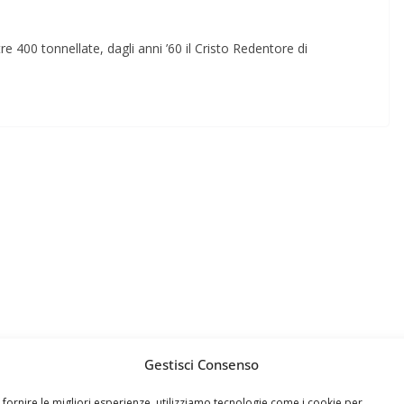
re 400 tonnellate, dagli anni ’60 il Cristo Redentore di
Gestisci Consenso
 fornire le migliori esperienze, utilizziamo tecnologie come i cookie per