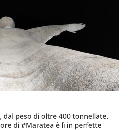
Rilassarsi e Concentra
 50 DI 50
19 Maggio 2024
Felice Balsamo
ce Balsamo
, dal peso di oltre 400 tonnellate,
tore di #Maratea è lì in perfette