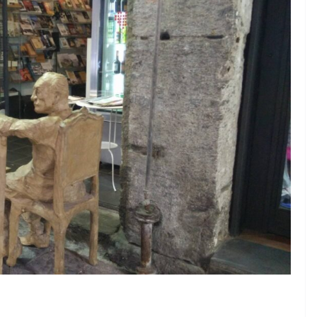
Rilassarsi e Concentrars
50 DI 50
19 Maggio 2024
Felice Balsamo
Balsamo