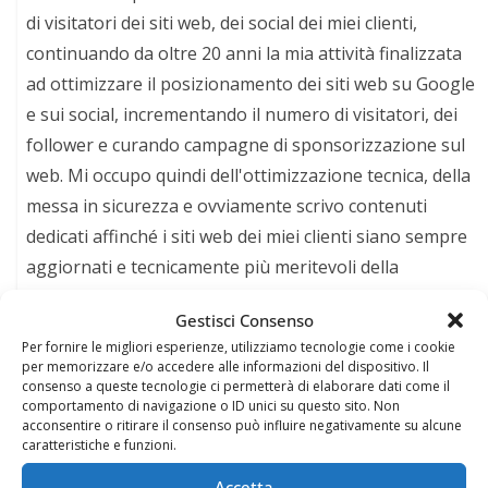
di visitatori dei siti web, dei social dei miei clienti,
continuando da oltre 20 anni la mia attività finalizzata
ad ottimizzare il posizionamento dei siti web su Google
e sui social, incrementando il numero di visitatori, dei
follower e curando campagne di sponsorizzazione sul
web. Mi occupo quindi dell'ottimizzazione tecnica, della
messa in sicurezza e ovviamente scrivo contenuti
dedicati affinché i siti web dei miei clienti siano sempre
aggiornati e tecnicamente più meritevoli della
concorrenza. Seguimi sul mio profilo Facebook:
Gestisci Consenso
https://www.facebook.com/balsamofelice
Per fornire le migliori esperienze, utilizziamo tecnologie come i cookie
per memorizzare e/o accedere alle informazioni del dispositivo. Il
consenso a queste tecnologie ci permetterà di elaborare dati come il
comportamento di navigazione o ID unici su questo sito. Non
acconsentire o ritirare il consenso può influire negativamente su alcune
Potrebbe anche interessarti
caratteristiche e funzioni.
Accetta