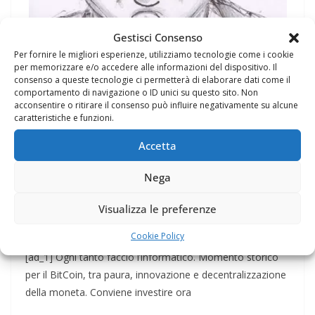
Gestisci Consenso
Per fornire le migliori esperienze, utilizziamo tecnologie come i cookie
per memorizzare e/o accedere alle informazioni del dispositivo. Il
consenso a queste tecnologie ci permetterà di elaborare dati come il
PENSIERI
comportamento di navigazione o ID unici su questo sito. Non
acconsentire o ritirare il consenso può influire negativamente su alcune
29 Luglio 2017
Felice Balsamo
caratteristiche e funzioni.
Ogni tanto faccio l’informatico.
Accetta
Momento storico per il BitCoin,
Nega
tra paura, innovazione e
decentralizzazione della moneta.
Visualizza le preferenze
Conviene investire ora o
Cookie Policy
[ad_1] Ogni tanto faccio l’informatico. Momento storico
per il BitCoin, tra paura, innovazione e decentralizzazione
della moneta. Conviene investire ora