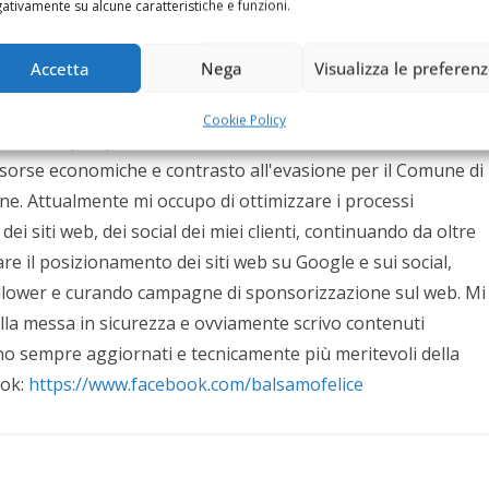
ativamente su alcune caratteristiche e funzioni.
stre), protocollo MHP per servizi interattivi del digitale
mizzati per le attività SEO, si occupa di comunicazione web
Accetta
Nega
Visualizza le preferen
al 2012 è Consigliere Nazionale di Assoprovider
 2 mandati consecutivi fino al Maggio 2012. Per 11 anni (fino
Cookie Policy
e di Napoli per le attività di comunicazione,
isorse economiche e contrasto all'evasione per il Comune di
ne. Attualmente mi occupo di ottimizzare i processi
ei siti web, dei social dei miei clienti, continuando da oltre
zare il posizionamento dei siti web su Google e sui social,
follower e curando campagne di sponsorizzazione sul web. Mi
ella messa in sicurezza e ovviamente scrivo contenuti
siano sempre aggiornati e tecnicamente più meritevoli della
ook:
https://www.facebook.com/balsamofelice