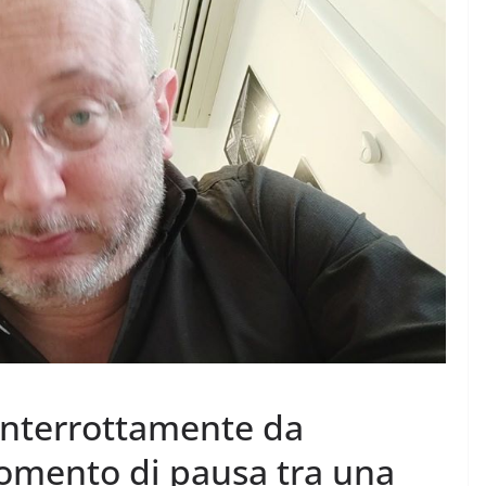
Rilassarsi e Concentrarsi
 DI 50
19 Maggio 2024
Felice Balsamo
amo
ninterrottamente da
omento di pausa tra una