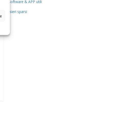
Software & APP utili
Pensieri sparsi
ze