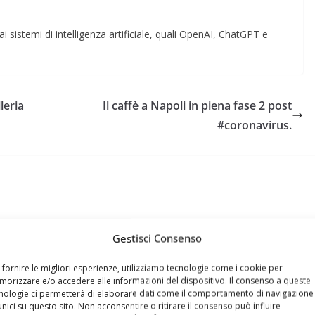
i sistemi di intelligenza artificiale, quali OpenAI, ChatGPT e
leria
Il caffè a Napoli in piena fase 2 post
#coronavirus.
Gestisci Consenso
 fornire le migliori esperienze, utilizziamo tecnologie come i cookie per
orizzare e/o accedere alle informazioni del dispositivo. Il consenso a queste
pre, l’informatica. Inizia la sua attività nel 1998 gestendo un
nologie ci permetterà di elaborare dati come il comportamento di navigazione
e Modem 33,6 Kbit/s. Dal 2001 si dedica alla realizzazione
unici su questo sito. Non acconsentire o ritirare il consenso può influire