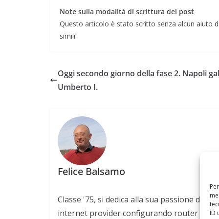
Note sulla modalità di scrittura del post
Questo articolo è stato scritto senza alcun aiuto da
simili.
Oggi secondo giorno della fase 2. Napoli gal
Umberto I.
Felice Balsamo
Per
mem
Classe '75, si dedica alla sua passione di sem
tec
internet provider configurando router CISCO 
ID 