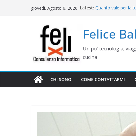
Salta
Latest:
Quanto vale per la t
giovedì, Agosto 6, 2026
al
misura? Valutazione,
Cinque errori di gra
contenuto
come evitarli)
Felice B
Rimettere in funzio
Campania
Gestione siti WordP
Un po' tecnologia, via
Controllo operativo 
gestionale su misur
cucina
CHI SONO
COME CONTATTARMI
WEB E COMUNICAZIONE
COME GESTIRE