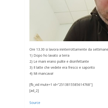
Ore 13.30 si lavora ininterrottamente da settiman
1) Dopo ho lavato a terra
2) Le mani erano pulite e disinfettante
3) Il latte che vedete era fresco e saporito
4) Mi mancava!
[fb_vid mute=1 id=”2513815585614768″]
[ad_2]
Source