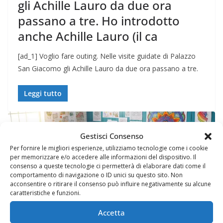
gli Achille Lauro da due ora
passano a tre. Ho introdotto
anche Achille Lauro (il ca
[ad_1] Voglio fare outing. Nelle visite guidate di Palazzo
San Giacomo gli Achille Lauro da due ora passano a tre.
Leggi tutto
Gestisci Consenso
Per fornire le migliori esperienze, utilizziamo tecnologie come i cookie
per memorizzare e/o accedere alle informazioni del dispositivo. Il
consenso a queste tecnologie ci permetterà di elaborare dati come il
IONE
comportamento di navigazione o ID unici su questo sito. Non
WEB E COMUNICAZIONE
acconsentire o ritirare il consenso può influire negativamente su alcune
caratteristiche e funzioni.
Prupix Studio Grafico
Accetta
2 Novembre 2023
Felice Balsamo