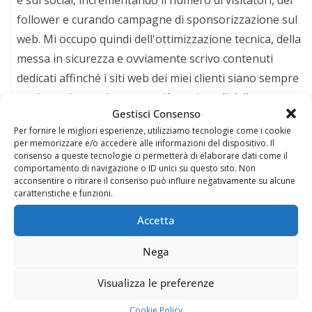
e sui social, incrementando il numero di visitatori, dei
follower e curando campagne di sponsorizzazione sul
web. Mi occupo quindi dell'ottimizzazione tecnica, della
messa in sicurezza e ovviamente scrivo contenuti
dedicati affinché i siti web dei miei clienti siano sempre
aggiornati e tecnicamente più meritevoli della
Gestisci Consenso
concorrenza. Seguimi sul mio profilo Facebook:
Per fornire le migliori esperienze, utilizziamo tecnologie come i cookie
https://www.facebook.com/balsamofelice
per memorizzare e/o accedere alle informazioni del dispositivo. Il
consenso a queste tecnologie ci permetterà di elaborare dati come il
comportamento di navigazione o ID unici su questo sito. Non
acconsentire o ritirare il consenso può influire negativamente su alcune
caratteristiche e funzioni.
Potrebbe anche interessarti
Accetta
Nega
Visualizza le preferenze
Cookie Policy