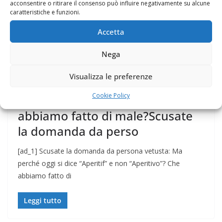
acconsentire o ritirare il consenso può influire negativamente su alcune
caratteristiche e funzioni.
Accetta
PENSIERI
30 Ottobre 2019
Felice Balsamo
Nega
Scusate la domanda da persona
Visualizza le preferenze
vetusta: Ma perché oggi si dice
Cookie Policy
“Aperitif” e non “Aperitivo”? Che
abbiamo fatto di male?Scusate
la domanda da perso
[ad_1] Scusate la domanda da persona vetusta: Ma
perché oggi si dice “Aperitif” e non “Aperitivo”? Che
abbiamo fatto di
Leggi tutto