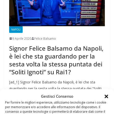
NAPOLI
9 Aprile 2020
Felice Balsamo
Signor Felice Balsamo da Napoli,
è lei che sta guardando per la
sesta volta la stessa puntata dei
“Soliti Ignoti” su Rai1?
[ad_1] Signor Felice Balsamo da Napoli, è lei che sta
guardando per la sesta volta la stessa puntata dei “Soliti
Gestisci Consenso
Leggi tutto
Per fornire le migliori esperienze, utilizziamo tecnologie come i cookie
per memorizzare e/o accedere alle informazioni del dispositivo. Il
consenso a queste tecnologie ci permetterà di elaborare dati come il