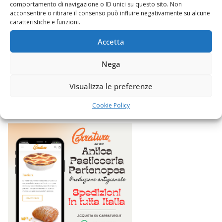
comportamento di navigazione o ID unici su questo sito. Non
acconsentire o ritirare il consenso può influire negativamente su alcune
caratteristiche e funzioni.
Accetta
ONE
WEB E COMUNICAZIONE
Nega
Prupix Studio Grafico
Visualizza le preferenze
2 Novembre 2023
Felice Balsamo
Cookie Policy