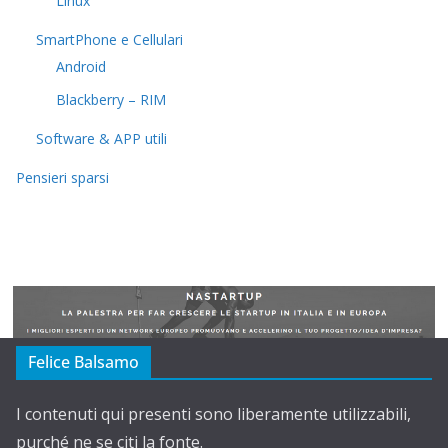
Linux
SmartPhone e Cellulari
Android
Blackberry – RIM
Software & APP utili
Pensieri sparsi
Felice Balsamo
I contenuti qui presenti sono liberamente utilizzabili,
purché ne se citi la fonte.