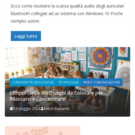
Ecco come risolvere la scarsa qualità audio degli auricolari
bluetooth collegati ad un sistema con Windows 10 Poche
semplici azioni
Leggi tutto
RIOSITÀ TECNOLOGICHE
TECNOLOGIA
WEB E COMUNICAZIONE
WEB E C
importanza dei Disegni da Colorare per
assarsi e Concentrarsi
Prupix 
9 Maggio 2024
Felice Balsamo
2 Nove