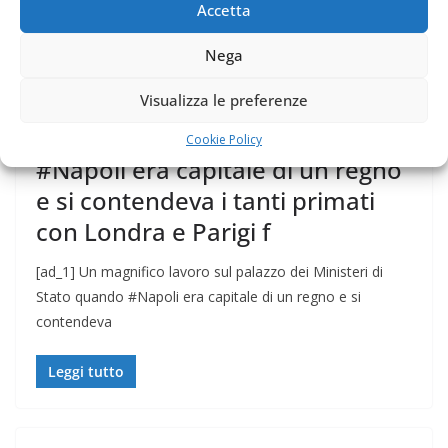
Accetta
NAPOLI
Nega
10 Novembre 2019
Felice Balsamo
Visualizza le preferenze
Un magnifico lavoro sul palazzo
dei Ministeri di Stato quando
Cookie Policy
#Napoli era capitale di un regno
e si contendeva i tanti primati
con Londra e Parigi f
[ad_1] Un magnifico lavoro sul palazzo dei Ministeri di
Stato quando #Napoli era capitale di un regno e si
contendeva
Leggi tutto