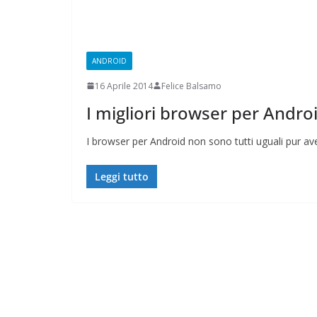
CAMPAGNA
ELETTORALE:
1 Ottobre 2021
Felice
ANDROID
16 Aprile 2014
Felice Balsamo
I migliori browser per Andro
I browser per Android non sono tutti uguali pur ave
Leggi tutto