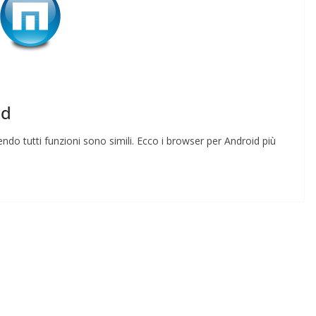
Rilassarsi e Concentrar
 50 DI 50
19 Maggio 2024
Felice Balsamo
 Balsamo
id
ndo tutti funzioni sono simili. Ecco i browser per Android più