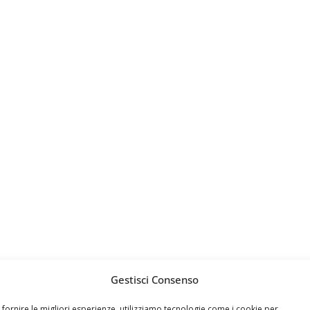
Gestisci Consenso
 fornire le migliori esperienze, utilizziamo tecnologie come i cookie per