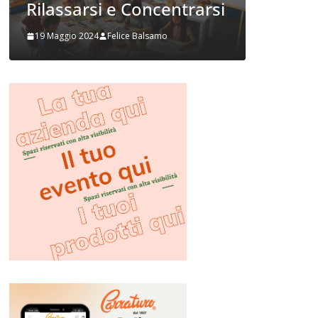
ilassarsi e Concentrarsi
Prupix Stud
19 Maggio 2024
Felice Balsamo
2 Novembre 2023