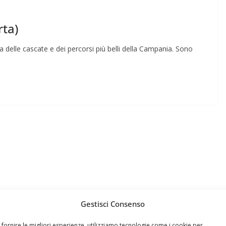
ta)
delle cascate e dei percorsi più belli della Campania. Sono
Gestisci Consenso
 fornire le migliori esperienze, utilizziamo tecnologie come i cookie per