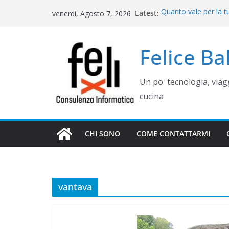
Salta
Latest:
Quanto vale per la t
venerdì, Agosto 7, 2026
al
misura? Valutazione,
Cinque errori di gra
contenuto
come evitarli)
Felice B
Rimettere in funzio
Campania
Gestione siti WordP
Un po' tecnologia, via
Controllo operativo 
gestionale su misur
cucina
CHI SONO
COME CONTATTARMI
vantava