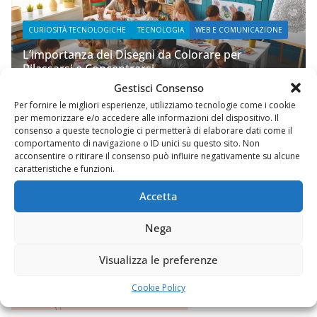
NICAZIONE
WEB E COMUNICAZIONE
Prupix Studio Grafico
Gestisci Consenso
2 Novembre 2023
Felice Balsamo
Per fornire le migliori esperienze, utilizziamo tecnologie come i cookie
per memorizzare e/o accedere alle informazioni del dispositivo. Il
consenso a queste tecnologie ci permetterà di elaborare dati come il
comportamento di navigazione o ID unici su questo sito. Non
acconsentire o ritirare il consenso può influire negativamente su alcune
caratteristiche e funzioni.
Accetta
Nega
Visualizza le preferenze
Cookie Policy