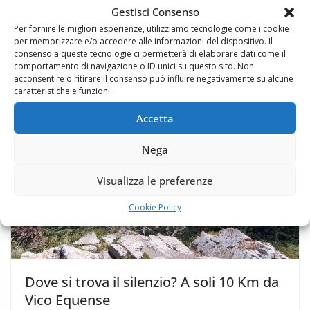
Gestisci Consenso
Il tramonto dalla Casina Vanvitelliana
Per fornire le migliori esperienze, utilizziamo tecnologie come i cookie
per memorizzare e/o accedere alle informazioni del dispositivo. Il
sul lago Fusaro
consenso a queste tecnologie ci permetterà di elaborare dati come il
comportamento di navigazione o ID unici su questo sito. Non
26 Giugno 2020
acconsentire o ritirare il consenso può influire negativamente su alcune
caratteristiche e funzioni.
Accetta
Nega
Visualizza le preferenze
Cookie Policy
Dove si trova il silenzio? A soli 10 Km da
Vico Equense