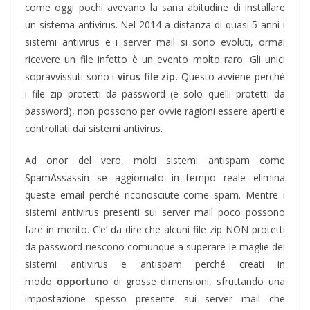
come oggi pochi avevano la sana abitudine di installare
un sistema antivirus. Nel 2014 a distanza di quasi 5 anni i
sistemi antivirus e i server mail si sono evoluti, ormai
ricevere un file infetto è un evento molto raro. Gli unici
sopravvissuti sono i
virus file zip.
Questo avviene perché
i file zip protetti da password (e solo quelli protetti da
password), non possono per ovvie ragioni essere aperti e
controllati dai sistemi antivirus.
Ad onor del vero, molti sistemi antispam come
SpamAssassin se aggiornato in tempo reale elimina
queste email perché riconosciute come spam. Mentre i
sistemi antivirus presenti sui server mail poco possono
fare in merito. C’e’ da dire che alcuni file zip NON protetti
da password riescono comunque a superare le maglie dei
sistemi antivirus e antispam perché creati in
modo
opportuno
di grosse dimensioni, sfruttando una
impostazione spesso presente sui server mail che