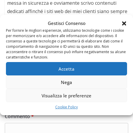
messa in sicurezza e ovviamente scrivo contenuti
dedicati affinché i siti web dei miei clienti siano sempre
aggiornati e tecnicamente più meritevoli della
Gestisci Consenso
concorrenza. Seguimi sul mio profilo Facebook:
Per fornire le migliori esperienze, utilizziamo tecnologie come i cookie
https://www.facebook.com/balsamofelice
per memorizzare e/o accedere alle informazioni del dispositivo. Il
consenso a queste tecnologie ci permetterà di elaborare dati come il
comportamento di navigazione o ID unici su questo sito. Non
acconsentire o ritirare il consenso può influire negativamente su alcune
caratteristiche e funzioni.
Accetta
Lascia un commento
Nega
Il tuo indirizzo email non sarà pubblicato.
I campi
Visualizza le preferenze
obbligatori sono contrassegnati
*
Cookie Policy
Commento
*