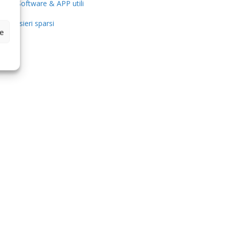
Software & APP utili
Pensieri sparsi
ze