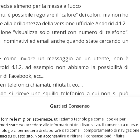
recisa almeno per la messa a fuoco
ti, è possibile regolare il “calore” dei colori, ma non ho
 alla brillantezza della versione ufficiale Andorid 4.1.2
ione “visualizza solo utenti con numero di telefono”.
i nominativi ed email anche quando state cercando un
re come inviare un messaggio ad un utente, non è
id 4.1.2, ad esempio non abbiamo la possibilità di
 di Facebook, ecc…
i telefonici chiamati, rifiutati, ecc…
o si riceve uno squillo telefonico a cui non si può
Gestisci Consenso
e, ad esempio in ufficio perdo il segnale wifi, ma nello
ben 2
“tacchette”
 fornire le migliori esperienze, utilizziamo tecnologie come i cookie per
orizzare e/o accedere alle informazioni del dispositivo. Il consenso a queste
è molto complessa e poco immediata
nologie ci permetterà di elaborare dati come il comportamento di navigazione
unici su questo sito. Non acconsentire o ritirare il consenso può influire
nche se poco usato molti siti web e app ancora lo