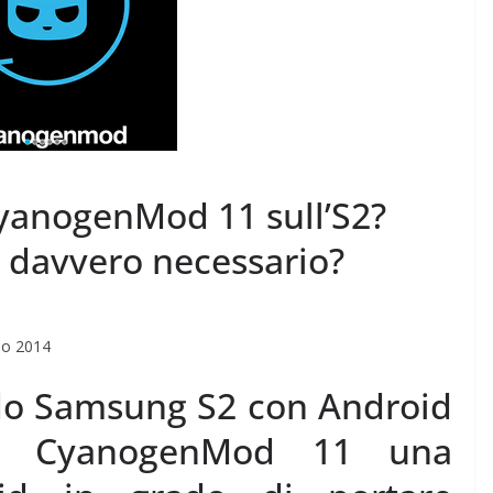
Rilassarsi e Concentrarsi
 DI 50
19 Maggio 2024
Felice Balsamo
amo
CyanogenMod 11 sull’S2?
è davvero necessario?
gno 2014
ido Samsung S2 con Android
 a CyanogenMod 11 una