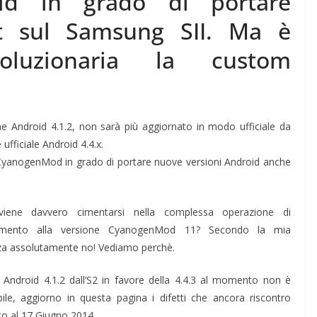
oid in grado di portare
at sul Samsung SII. Ma è
oluzionaria la custom
e Android 4.1.2, non sarà più aggiornato in modo ufficiale da
fficiale Android 4.4.x.
CyanogenMod in grado di portare nuove versioni Android anche
.
iene davvero cimentarsi nella complessa operazione di
amento alla versione CyanogenMod 11? Secondo la mia
za assolutamente no! Vediamo perchè.
e Android 4.1.2 dall’S2 in favore della 4.4.3 al momento non è
bile, aggiorno in questa pagina i difetti che ancora riscontro
to al 17 Giugno 2014.