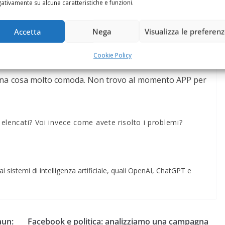
ativamente su alcune caratteristiche e funzioni.
no, ma c’e’ solo l’audio
Accetta
Nega
Visualizza le preferen
 è Trebushet, trovato molto limitato nelle funzioni,
imensione delle icone, assolutamente mancante. Ho
Cookie Policy
Una cosa molto comoda. Non trovo al momento APP per
a elencati? Voi invece come avete risolto i problemi?
i sistemi di intelligenza artificiale, quali OpenAI, ChatGPT e
aun:
Facebook e politica: analizziamo una campagna