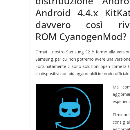
distribuzione Andr
Android 4.4.x KitK
davvero così riv
ROM CyanogenMod?
Ormai il nostro Samsung S2 è fermo alla version
Samsung, per cui non potremo avere una versione u
Fortunatamente ci sono soluzioni open come la 
su dispositivi non più aggiornabili in modo ufficiale
Ma conv
aggiorn
esperien
Eliminar
consiglia
aggiorna