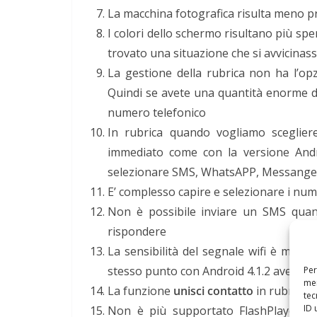
La macchina fotografica risulta meno p
I colori dello schermo risultano più spen
trovato una situazione che si avvicinasse
La gestione della rubrica non ha l’opz
Quindi se avete una quantità enorme d
numero telefonico
In rubrica quando vogliamo sceglie
immediato come con la versione Andro
selezionare SMS, WhatsAPP, Messanger
E’ complesso capire e selezionare i numer
Non è possibile inviare un SMS quand
rispondere
La sensibilità del segnale wifi è minor
stesso punto con Android 4.1.2 avevo 
Per
mem
La funzione
unisci contatto
in rubrica 
tec
ID 
Non è più supportato FlashPlayer, a