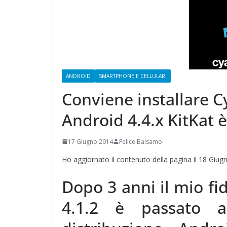
CAMPAGNA
ELETTORALE: 50
1 Ottobre 2021
Felice Bals
ANDROID
SMARTPHONE E CELLULARI
Conviene installare 
Android 4.4.x KitKat 
17 Giugno 2014
Felice Balsamo
Ho aggiornato il contenuto della pagina il 18 Giu
Dopo 3 anni il mio f
4.1.2 è passato