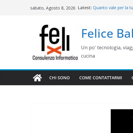
Salta
Latest:
Quanto vale per la t
sabato, Agosto 8, 2026
al
misura? Valutazione,
Cinque errori di graf
contenuto
come evitarli)
Felice B
Rimettere in funzio
Campania
Gestione siti WordP
Un po' tecnologia, via
Controllo operativo 
gestionale su misur
cucina
CHI SONO
COME CONTATTARMI
WEB E COMUNICAZIONE
COME GESTIRE