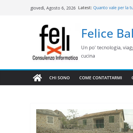
Salta
Latest:
Quanto vale per la t
giovedì, Agosto 6, 2026
al
misura? Valutazione,
Cinque errori di gra
contenuto
come evitarli)
Felice B
Rimettere in funzio
Campania
Gestione siti WordP
Un po' tecnologia, via
Controllo operativo 
gestionale su misur
cucina
CHI SONO
COME CONTATTARMI
WEB E COMUNICAZIONE
COME GESTIRE