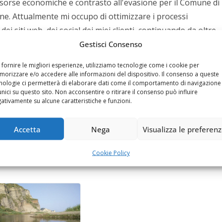
isorse economiche e contrasto all'evasione per il Comune di
ne. Attualmente mi occupo di ottimizzare i processi
ei siti web, dei social dei miei clienti, continuando da oltre
zare il posizionamento dei siti web su Google e sui social,
Gestisci Consenso
follower e curando campagne di sponsorizzazione sul web. Mi
 fornire le migliori esperienze, utilizziamo tecnologie come i cookie per
ella messa in sicurezza e ovviamente scrivo contenuti
orizzare e/o accedere alle informazioni del dispositivo. Il consenso a queste
nologie ci permetterà di elaborare dati come il comportamento di navigazione
siano sempre aggiornati e tecnicamente più meritevoli della
unici su questo sito. Non acconsentire o ritirare il consenso può influire
ook:
https://www.facebook.com/balsamofelice
ativamente su alcune caratteristiche e funzioni.
Accetta
Nega
Visualizza le preferen
Cookie Policy
rti