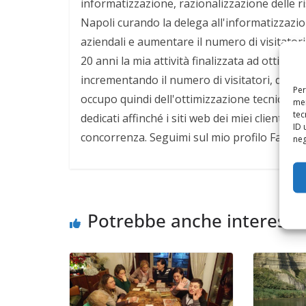
informatizzazione, razionalizzazione delle r
Napoli curando la delega all'informatizzazio
aziendali e aumentare il numero di visitatori d
20 anni la mia attività finalizzata ad ottimiz
incrementando il numero di visitatori, dei 
Per
occupo quindi dell'ottimizzazione tecnica, d
mem
tec
dedicati affinché i siti web dei miei clienti 
ID 
concorrenza. Seguimi sul mio profilo Faceb
neg
Potrebbe anche interessa