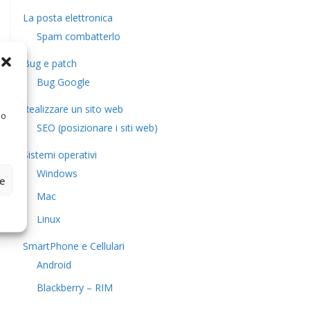
La posta elettronica
Spam combatterlo
Bug e patch
Bug Google
Realizzare un sito web
 o
SEO (posizionare i siti web)
Sistemi operativi
Windows
ze
Mac
Linux
SmartPhone e Cellulari
Android
Blackberry – RIM