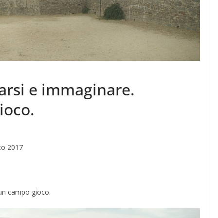
Rilassarsi e Concentrarsi
 DI 50
19 Maggio 2024
Felice Balsamo
samo
arsi e immaginare.
ioco.
sto 2017
 un campo gioco.