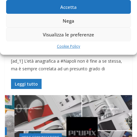
Accetta
L’età anagrafica a #Napoli non è
fine a se stessa, ma è sempre
Nega
correlata ad un presunto grado
Visualizza le preferenze
di parentela o grado d’istruzione,
Cookie Policy
ad esempio: Fraté
[ad_1] L’età anagrafica a #Napoli non è fine a se stessa,
ma è sempre correlata ad un presunto grado di
Leggi tutto