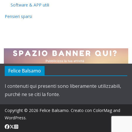
Software & APP utili
Pensieri sparsi
Felice Balsamo
I contenuti qui presenti sono liberamente utilizzabili,
purché ne se citi la fonte.
Copyright © 2026
Felice Balsamo
. Creato con
ColorMag
and
WordPress
.