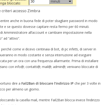
 criteri accesso Zimbra
entire anche in buona fede di poter sbagliare password in modo
nte e se questo dovesse capitare resta fermo per 60 minuti.
i Amministratore all’account e cambiare impostazione nella
” ad “attivo”.
erché come vi dicevo centinaia di bot, di pc infetti, di server in
inueranno in modo costante e senza interruzione ad eseguire
occata per un ora con una frequenza allarmante. Prima di installare
niziano con info@; contatti@; mail@; admin@; venivano bloccate di
pportuno dire a
Fail2Ban di bloccare l’indirizzo IP
che per 3 volte in
locco per almeno un giorno.
occando la casella mail, mentre Fail2Ban blocca invece l’indirizzo