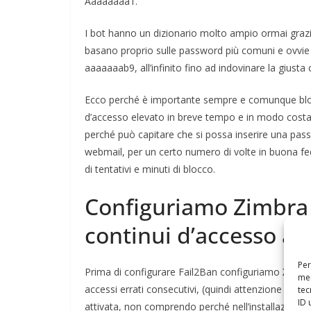
Aaaaaaaa1.
I bot hanno un dizionario molto ampio ormai grazie 
basano proprio sulle password più comuni e ovvie 
aaaaaaab9, all’infinito fino ad indovinare la giust
Ecco perché è importante sempre e comunque blocc
d’accesso elevato in breve tempo e in modo cost
perché può capitare che si possa inserire una pass
webmail, per un certo numero di volte in buona f
di tentativi e minuti di blocco.
Configuriamo Zimbra p
continui d’accesso all
Per
Prima di configurare Fail2Ban configuriamo
Zimbr
mem
accessi errati consecutivi, (quindi attenzione qui b
tec
ID 
attivata, non comprendo perché nell’installazione t