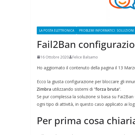
ELETTORAL
1 Ottobre 2021
F
LA POSTA ELETTRONICA
PROBLEMI INFORMATICI: SOLUZIONI
Fail2Ban configurazio
16 Ottobre 2020
Felice Balsamo
Ho aggiornato il contenuto della pagina il 13 Mar
Ecco la giusta configurazione per bloccare gli innum
Zimbra
utilizzando sistemi di “
forza bruta
“.
Se pur complessa la soluzione si basa su Fai2Ban uno 
ogni tipo di attività, in questo caso applicato ai lo
Per prima cosa chiari