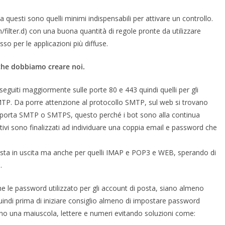
questi sono quelli minimi indispensabili per attivare un controllo.
an/filter.d) con una buona quantità di regole pronte da utilizzare
esso per le applicazioni più diffuse.
che dobbiamo creare noi.
eguiti maggiormente sulle porte 80 e 443 quindi quelli per gli
MTP. Da porre attenzione al protocollo SMTP, sul web si trovano
ulla porta SMTP o SMTPS, questo perché i bot sono alla continua
tivi sono finalizzati ad individuare una coppia email e password che
posta in uscita ma anche per quelli IMAP e POP3 e WEB, sperando di
.
he le password utilizzato per gli account di posta, siano almeno
 quindi prima di iniziare consiglio almeno di impostare password
eno una maiuscola, lettere e numeri evitando soluzioni come: