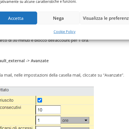
ativamente su alcune caratteristiche e funzioni.
ccesso non monitorati con conseguente rischio di violazione in
Accetta
Nega
Visualizza le preferen
a in caso di tentativi errati è necessario abilitare come da
Cookie Policy
o non accettato
“, io ho trovato un giusto compromesso
’arco di 30 minuti e blocco dell’account per 1 ora.
fault_external -> Avanzate
 mail, nelle impostazioni della casella mail, cliccate su “Avanzate”.