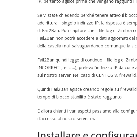
IP, pertanto agisce prima che vengano raggiunti i 1
Se vi state chiedendo perché tenere attivo il blo
addirittura il singolo indirizzo IP, la risposta è sem
di Fail2Ban. Può capitare che il file log di Zimbra c
Fail2Ban non potrà accedere a dati aggiornati del fi
della casella mail salvaguardando comunque la sic
Fail2Ban quindi legge di continuo il file log di Zim
INCORRECT, ecc….), preleva l’indirizzo IP da cui è a
sul nostro server. Nel caso di CENTOS 8, firewalld.
Quindi Fail2Ban agisce creando regole su firewalld/
tempo di blocco stabilito è stato raggiunto.
E allora chiariti i vari aspetti passiamo alla configu
d’accesso al nostro server mail.
Installare e configur