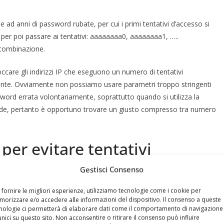
ad anni di password rubate, per cui i primi tentativi d’accesso si
per poi passare ai tentativi: aaaaaaaa0, aaaaaaaa1, …..
a combinazione.
are gli indirizzi IP che eseguono un numero di tentativi
ante. Ovviamente non possiamo usare parametri troppo stringenti
word errata volontariamente, soprattutto quando si utilizza la
ede, pertanto è opportuno trovare un giusto compresso tra numero
er evitare tentativi
e caselle email
Gestisci Consenso
 fornire le migliori esperienze, utilizziamo tecnologie come i cookie per
a
dal pannello di amministratore per bloccare gli account in caso di
orizzare e/o accedere alle informazioni del dispositivo. Il consenso a queste
locchiamo tutto l’account, non l’indirizzo IP). La funzione va
nologie ci permetterà di elaborare dati come il comportamento di navigazione
unici su questo sito. Non acconsentire o ritirare il consenso può influire
ale funziona è disabilitata di default. Senza Fal2Ban e senza tale