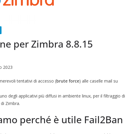
Concentrarsi
E: 50 DI 50
19 Maggio 2024
Felice Balsamo
elice Balsamo
ne per Zimbra 8.8.15
zo 2023
erevoli tentativi di accesso (
brute force
) alle caselle mail su
degli applicativi più diffusi in ambiente linux, per il filtraggio di
g di Zimbra.
amo perché è utile Fail2Ban