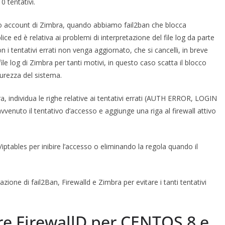
0 tentativi.
cco account di Zimbra, quando abbiamo fail2ban che blocca
plice ed è relativa ai problemi di interpretazione del file log da parte
on i tentativi errati non venga aggiornato, che si cancelli, in breve
le log di Zimbra per tanti motivi, in questo caso scatta il blocco
urezza del sistema.
bra, individua le righe relative ai tentativi errati (AUTH ERROR, LOGIN
vvenuto il tentativo d’accesso e aggiunge una riga al firewall attivo
iptables per inibire l’accesso o eliminando la regola quando il
razione di fail2Ban, Firewalld e Zimbra per evitare i tanti tentativi
are FirewallD per CENTOS 8 e