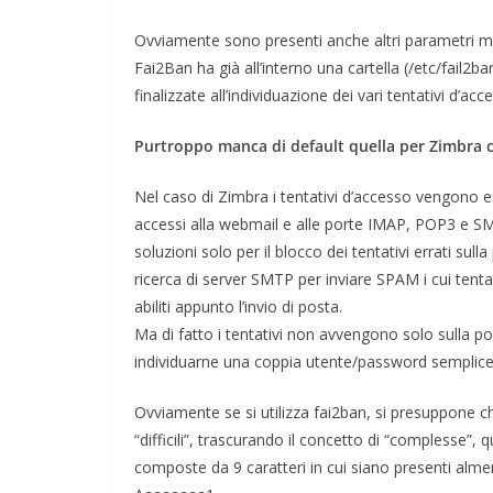
Ovviamente sono presenti anche altri parametri ma 
Fai2Ban ha già all’interno una cartella (/etc/fail2b
finalizzate all’individuazione dei vari tentativi d’acc
Purtroppo manca di default quella per Zimbra 
Nel caso di Zimbra i tentativi d’accesso vengono es
accessi alla webmail e alle porte IMAP, POP3 e S
soluzioni solo per il blocco dei tentativi errati s
ricerca di server SMTP per inviare SPAM i cui tenta
abiliti appunto l’invio di posta.
Ma di fatto i tentativi non avvengono solo sulla 
individuarne una coppia utente/password semplice
Ovviamente se si utilizza fai2ban, si presuppone c
“difficili”, trascurando il concetto di “complesse”,
composte da 9 caratteri in cui siano presenti alm