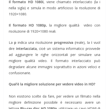
Il formato HD 1080i
, viene chiamato interlacciato (la i
nella sigla) e simula in modo artificioso la risoluzione di
1920×1080.
Il formato HD 1080p,
la migliore qualità video con
risoluzione di 1920×1080 reali.
La
p
indica una risoluzione
progressiva
(reale), la
i
vuol
dire
interlacciata
, cioè un sistema informatico provvede
ad aggiungere le righe orizzontali per simulare una
migliore qualità video. Il formato interlacciato può
degradare alcune immagini soprattutto in azioni veloci e
confusionarie.
Qual’è la migliore soluzione per vedere video in HD?
Non esistono scelte da fare, per vedere un filmato nella
migliore definizione possibile è necessario avere un
lettore
Blu-ray disc HD 1080p
, utilizzare un cavo HDMI di