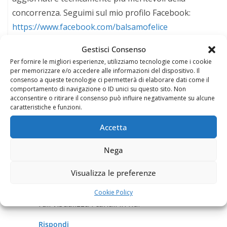
concorrenza. Seguimi sul mio profilo Facebook:
https://www.facebook.com/balsamofelice
Gestisci Consenso
Per fornire le migliori esperienze, utilizziamo tecnologie come i cookie
per memorizzare e/o accedere alle informazioni del dispositivo. Il
consenso a queste tecnologie ci permetterà di elaborare dati come il
comportamento di navigazione o ID unici su questo sito. Non
6 pensieri riguardo “
Il formato HD
acconsentire o ritirare il consenso può influire negativamente su alcune
caratteristiche e funzioni.
Ready o Full HD (High Definition)
”
Accetta
Nega
roberto
23 Giugno 2015 in 17:44
Permalink
Visualizza le preferenze
un decoder hd collegato ad una tv hd ready non
Cookie Policy
full visualizza i canali in hd?
Rispondi